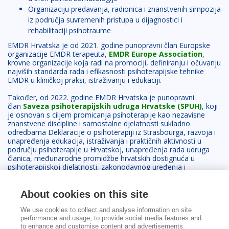
Organizaciju predavanja, radionica i znanstvenih simpozija
iz područja suvremenih pristupa u dijagnostici i
rehabilitaciji psihotraume
EMDR Hrvatska je od 2021. godine punopravni član Europske
organizacije EMDR terapeuta,
EMDR Europe Association
,
krovne organizacije koja radi na promociji, definiranju i očuvanju
najviših standarda rada i efikasnosti psihoterapijske tehnike
EMDR u kliničkoj praksi, istraživanju i edukaciji.
Također, od 2022. godine EMDR Hrvatska je punopravni
član
Saveza psihoterapijskih udruga Hrvatske (SPUH)
, koji
je osnovan s ciljem promicanja psihoterapije kao nezavisne
znanstvene discipline i samostalne djelatnosti sukladno
odredbama Deklaracije o psihoterapiji iz Strasbourga, razvoja i
unapređenja edukacija, istraživanja i praktičnih aktivnosti u
području psihoterapije u Hrvatskoj, unapređenja rada udruga
članica, međunarodne promidžbe hrvatskih dostignuća u
psihoterapijskoj djelatnosti, zakonodavnog uređenja i
unapređenja položaja psihoterapeuta u Hrvatskoj.
Danas EMDR Hrvatska okuplja 82 člana koji su educirani u
About cookies on this site
EMDR pristupu. Članstvo je otvoreno svim terapeutima koji su
završili barem prvu razinu EMDR edukacije od strane
We use cookies to collect and analyse information on site
performance and usage, to provide social media features and
akreditiranih edukatora.
to enhance and customise content and advertisements.